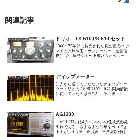
aki
関連記事
トリオ TS-510,PS-510 セット
アマチュア無線
1960〜70年代に発売された真空管式の ア
マチュア無線用トランシーバー（送受信
機） で、当時の中〜上級ハムオペレータ
向けモデルのひとつでした。一般仕様メ
ーカー：TRIO（※後のケンウッドのブラ
ンド名でもある）機種名：TS-510種類：
HF...
ディップメーター
アマチュア無線
知人から送っていただいたディップメー
タートリオのDM-801JA2FJGを開局前後
に使っていたのは自作品。その後トリオ
のディップメーター(型式不明)も使いまし
たが、いずれも真空管を使っていました
のでグリッドディップメーター。トリオ
の製品はニ...
AG1200
アマチュア無線
「AG1200」は4チャンネルの任意波形発
生器である。さまざまな波形を出力でき
ますが、SIN波、矩形波、三角波以外は使
う事がなさそうです。すでに岩通の