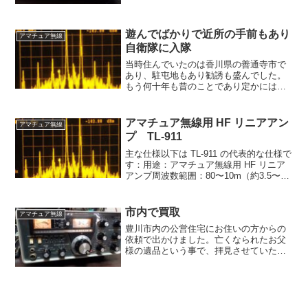
「SG-4311」を持っているので自分で使
う予定はありませんが、簡単に点検して
みました。電...
遊んでばかりで近所の手前もあり
アマチュア無線
自衛隊に入隊
当時住んでいたのは香川県の善通寺市で
あり、駐屯地もあり勧誘も盛んでした。
もう何十年も昔のことであり定かには覚
えておりませんが、入隊は簡単だった記
憶があり、職種は無線機を作ったり壊し
たりしていましたので通信を希望しまし
アマチュア無線用 HF リニアアン
アマチュア無線
た。結果職種は無線整備と...
プ TL-911
主な仕様以下は TL-911 の代表的な仕様で
す：用途：アマチュア無線用 HF リニア
アンプ周波数範囲：80〜10m（約3.5〜
30MHz）短波帯（HF）出力：SSB（話声
モード）で 約1,000W PEP（ピーク電
力）程度CW（電信モード...
市内で買取
アマチュア無線
豊川市内の公営住宅にお住いの方からの
依頼で出かけました。亡くなられたお父
様の遺品という事で、拝見させていただ
きました。アマチュア無線機はヤエスの
FT-101だけであとはCB無線機とそれに関
連した無線機類です。FT-101は当時のラ
イバル機ト...