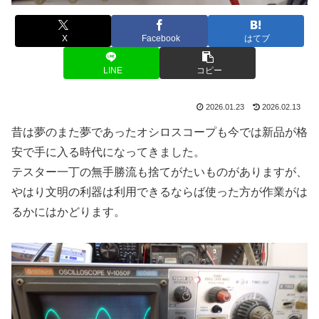
X
Facebook
はてブ
LINE
コピー
2026.01.23
2026.02.13
昔は夢のまた夢であったオシロスコープも今では新品が格
安で手に入る時代になってきました。
テスター一丁の無手勝流も捨てがたいものがありますが、
やはり文明の利器は利用できるならば使った方が作業がは
るかにはかどります。